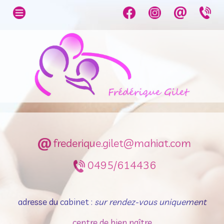
Accueil
Qui suis-je ?
Contact
Consultations
Prénatales
Consultations
Postnatales
frederique.gilet@mahiat.com
Bons
0495/614436
Cadeaux
Liens utiles
adresse du cabinet :
sur rendez-vous uniquement
centre de bien naître